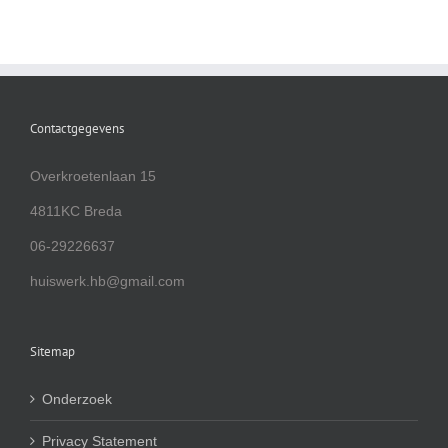
Contactgegevens
Overkroetenlaan 15
4811KC Breda
06-29226637
huiswerk.hb@gmail.com
Sitemap
Onderzoek
Privacy Statement