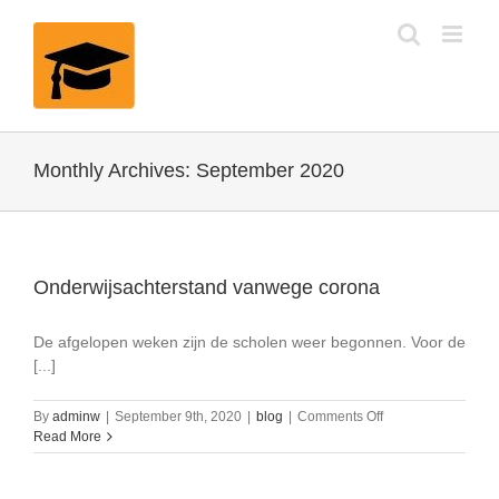
Skip
to
content
Monthly Archives:
September 2020
Onderwijsachterstand vanwege corona
De afgelopen weken zijn de scholen weer begonnen. Voor de
[...]
on
By
adminw
|
September 9th, 2020
|
blog
|
Comments Off
Onderwijsachterst
Read More
vanwege
corona